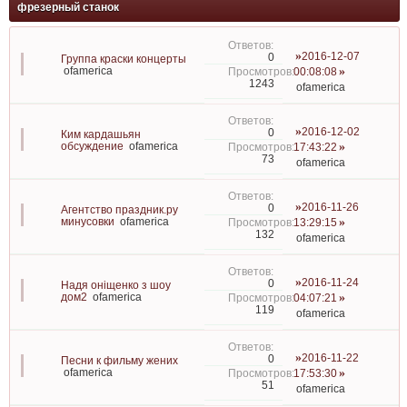
фрезерный станок
2016-12-07
0
Группа краски концерты
ofamerica
00:08:08
1243
ofamerica
2016-12-02
0
Ким кардашьян
обсуждение
ofamerica
17:43:22
73
ofamerica
2016-11-26
0
Агентство праздник.ру
минусовки
ofamerica
13:29:15
132
ofamerica
2016-11-24
0
Надя оніщенко з шоу
дом2
ofamerica
04:07:21
119
ofamerica
2016-11-22
0
Песни к фильму жених
ofamerica
17:53:30
51
ofamerica