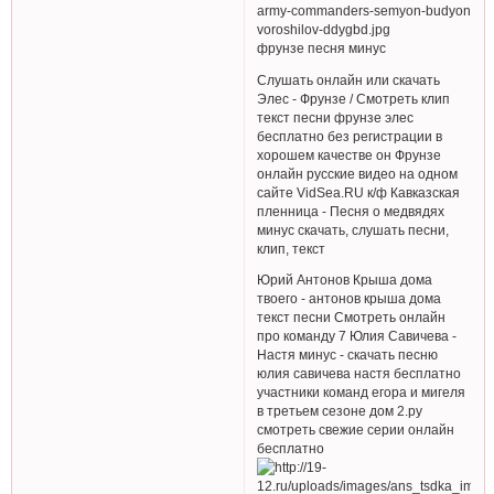
фрунзе песня минус
Слушать онлайн или скачать
Элес - Фрунзе / Смотреть клип
текст песни фрунзе элес
бесплатно без регистрации в
хорошем качестве он Фрунзе
онлайн русские видео на одном
сайте VidSea.RU к/ф Кавказская
пленница - Песня о медвядях
минус скачать, слушать песни,
клип, текст
Юрий Антонов Крыша дома
твоего - антонов крыша дома
текст песни Смотреть онлайн
про команду 7 Юлия Савичева -
Настя минус - скачать песню
юлия савичева настя бесплатно
участники команд егора и мигеля
в третьем сезоне дом 2.ру
смотреть свежие серии онлайн
бесплатно