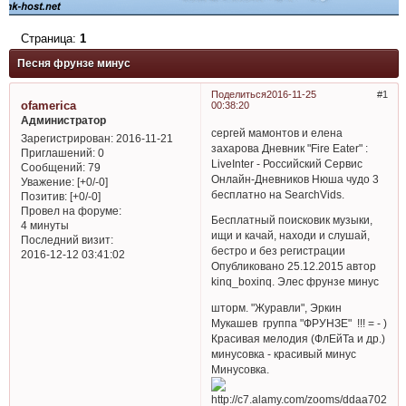
Страница:
1
Песня фрунзе минус
Поделиться
2016-11-25
1
ofamerica
00:38:20
Администратор
сергей мамонтов и елена
Зарегистрирован
: 2016-11-21
захарова Дневник "Fire Eater" :
Приглашений:
0
LiveInter - Российский Сервис
Сообщений:
79
Онлайн-Дневников Нюша чудо 3
Уважение:
[+0/-0]
бесплатно на SearchVids.
Позитив:
[+0/-0]
Провел на форуме:
Бесплатный поисковик музыки,
4 минуты
ищи и качай, находи и слушай,
Последний визит:
бестро и без регистрации
2016-12-12 03:41:02
Опубликовано 25.12.2015 автор
kinq_boxinq. Элес фрунзе минус
шторм. "Журавли", Эркин
Мукашев группа "ФРУНЗЕ" !!! = - )
Красивая мелодия (ФлЕйТа и др.)
минусовка - красивый минус
Минусовка.