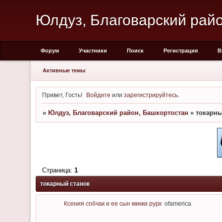
Юлдуз, Благоварский рай
Форум
Участники
Поиск
Регистрация
В
Активные темы
Привет, Гость!
Войдите
или
зарегистрируйтесь
.
»
Юлдуз, Благоварский район, Башкортостан
»
токарны
Страница:
1
токарный станок
Ксения собчак и ее сын микки рурк
ofamerica