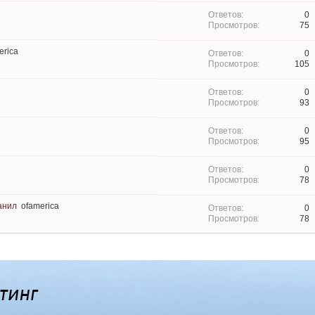
0
75
erica
0
105
0
93
0
95
0
78
анил
ofamerica
0
78