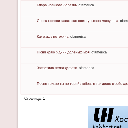
Клара новикова болезнь
ofamerica
Слова к песни казахстан поет гульсана машурова
ofam
Как жуков потехина
ofamerica
Пісня краю рідний доленько моя
ofamerica
Засветила пелотку фото
ofamerica
Песня только ты не теряй любовь я так долго в себе хр
Страница:
1