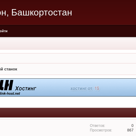
он, Башкортостан
ойти
й станок
0
867