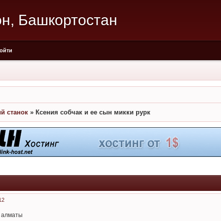
он, Башкортостан
ойти
й станок
»
Ксения собчак и ее сын микки рурк
12
в алматы