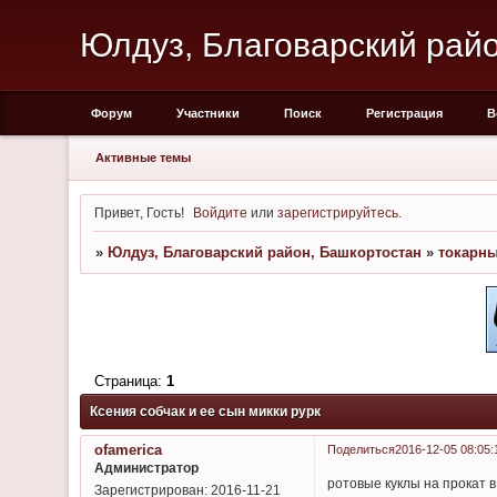
Юлдуз, Благоварский рай
Форум
Участники
Поиск
Регистрация
В
Активные темы
Привет, Гость!
Войдите
или
зарегистрируйтесь
.
»
Юлдуз, Благоварский район, Башкортостан
»
токарны
Страница:
1
Ксения собчак и ее сын микки рурк
ofamerica
Поделиться
2016-12-05 08:05:
Администратор
ротовые куклы на прокат 
Зарегистрирован
: 2016-11-21