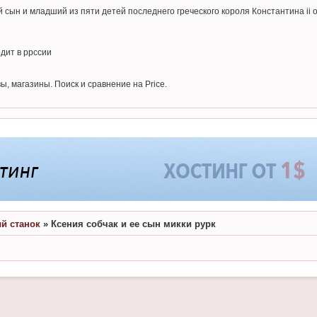
 сын и младший из пяти детей последнего греческого короля Константина ii 
дит в ррссии
ы, магазины. Поиск и сравнение на Price.
й станок
»
Ксения собчак и ее сын микки рурк