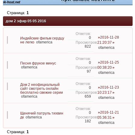
Страница:
1
дом 2 эфир 05 05 2016
2016-11-28
0
Индийские фильм сердцу
не легко
ofamerica
21:20:37
822
ofamerica
2016-11-25
0
Песня фрунзе минус
ofamerica
00:38:20
97
ofamerica
Дом 2 неофициальный
2016-11-23
0
сайт смотреть онлайн
бесплатно свежие серии
10:23:17
659
ofamerica
ofamerica
2016-11-21
0
Щенячий патруль тихвин
дк
ofamerica
05:36:31
182
ofamerica
Страница:
1