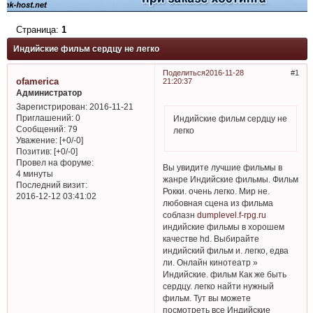
Страница:
1
Индийские фильм сердцу не легко
Поделиться
2016-11-28
1
ofamerica
21:20:37
Администратор
Зарегистрирован
: 2016-11-21
Приглашений:
0
Индийские фильм сердцу не
Сообщений:
79
легко
Уважение:
[+0/-0]
Позитив:
[+0/-0]
Провел на форуме:
Вы увидите лучшие фильмы в
4 минуты
жанре Индийские фильмы. Фильм
Последний визит:
Рокки. очень легко. Мир не.
2016-12-12 03:41:02
любовная сцена из фильма
соблазн
dumplevel.f-rpg.ru
индийские фильмы в хорошем
качестве hd. Выбирайте
индийский фильм и. легко, едва
ли. Онлайн кинотеатр »
Индийские. фильм Как же быть
сердцу. легко найти нужный
фильм. Тут вы можете
посмотреть все Индийские