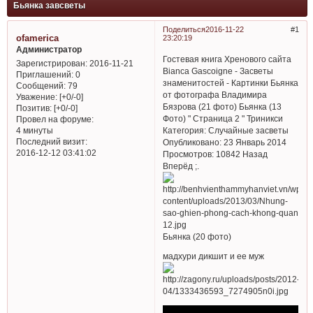
Бьянка завсветы
Поделиться
2016-11-22
1
ofamerica
23:20:19
Администратор
Гостевая книга Хренового сайта
Зарегистрирован
: 2016-11-21
Bianca Gascoigne - Засветы
Приглашений:
0
знаменитостей - Картинки Бьянка
Сообщений:
79
от фотографа Владимира
Уважение:
[+0/-0]
Бязрова (21 фото) Бьянка (13
Позитив:
[+0/-0]
Фото) " Страница 2 " Триникси
Провел на форуме:
Категория: Случайные засветы
4 минуты
Последний визит:
Опубликовано: 23 Январь 2014
2016-12-12 03:41:02
Просмотров: 10842 Назад
Вперёд ;.
Бьянка (20 фото)
мадхури дикшит и ее муж