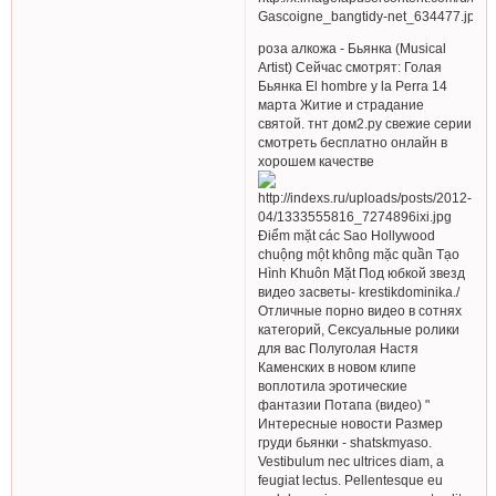
роза алкожа - Бьянка (Musical
Artist) Сейчас смотрят: Голая
Бьянка El hombre y la Perra 14
марта Житие и страдание
святой. тнт дом2.ру свежие серии
смотреть бесплатно онлайн в
хорошем качестве
Điểm mặt các Sao Hollywood
chuộng một không mặc quần Tạo
Hình Khuôn Mặt Под юбкой звезд
видео засветы- krestikdominika./
Отличные порно видео в сотнях
категорий, Сексуальные ролики
для вас Полуголая Настя
Каменских в новом клипе
воплотила эротические
фантазии Потапа (видео) "
Интересные новости Размер
груди бьянки - shatskmyaso.
Vestibulum nec ultrices diam, a
feugiat lectus. Pellentesque eu