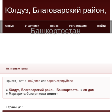
Юлдуз, Благоварский район,
Форум
Участники
Поиск
Регистрация
Войти
Башкортостан
Активные темы
Привет, Гость!
Войдите
или
зарегистрируйтесь
.
»
Юлдуз, Благоварский район, Башкортостан
»
ев дом
»
Маргарита быстрякова ловетт
Страница:
1