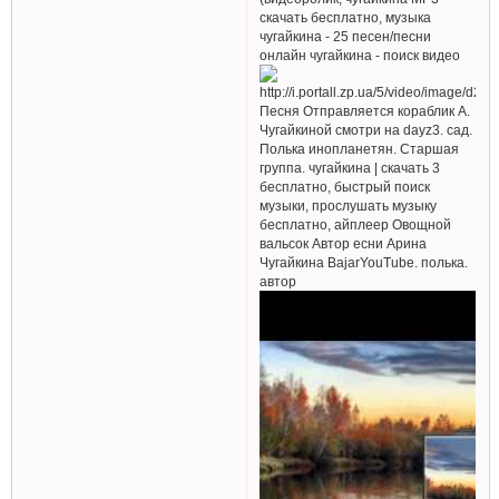
скачать бесплатно, музыка
чугайкина - 25 песен/песни
онлайн чугайкина - поиск видео
Песня Отправляется кораблик А.
Чугайкиной смотри на dayz3. сад.
Полька инопланетян. Старшая
группа. чугайкина | cкачать 3
бесплатно, быстрый поиск
музыки, прослушать музыку
бесплатно, айплеер Овощной
вальсок Автор есни Арина
Чугайкина BajarYouTube. полька.
автор