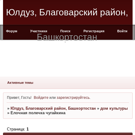
Юлдуз, Благоварский район,
Форум
Участники
Поиск
Регистрация
Войти
Башкортостан
Активные темы
Привет, Гость!
Войдите
или
зарегистрируйтесь
.
»
Юлдуз, Благоварский район, Башкортостан
»
дом культуры
»
Елочная полечка чугайкина
Страница:
1