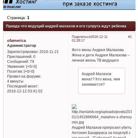
Страница:
1
Правда что ведущий андрей малахов и его супруга ждут ребенка
Поделиться
2016-12-11
1
ofamerica
01:28:17
Администратор
Фото жены Андрея Малахова
Зарегистрирован
: 2016-11-21
Жена и дети Андрея Малахова –
Приглашений:
0
личная жизнь ТВ ведущего
Сообщений:
79
Уважение:
[+0/-0]
Позитив:
[+0/-0]
Андрей Малахов
Провел на форуме:
женат? Кто жена, чем
4 минуты
занимается?
Последний визит:
2016-12-12 03:41:02
Андрей Малахов пригрозил убить
Антонио Бандераса за поцелуй с
его женой - "Collezioni" Андрей