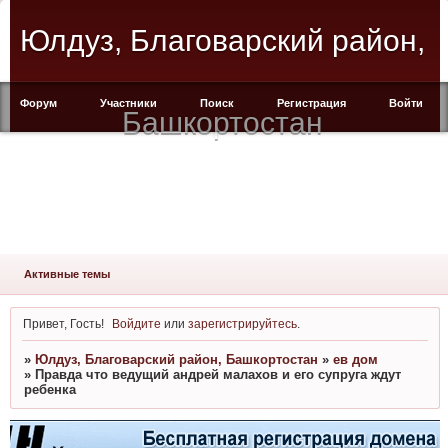
Юлдуз, Благоварский район,
Форум
Участники
Поиск
Регистрация
Войти
Башкортостан
Активные темы
Привет, Гость!
Войдите
или
зарегистрируйтесь
.
»
Юлдуз, Благоварский район, Башкортостан
»
ев дом
»
Правда что ведущий андрей малахов и его супруга ждут
ребенка